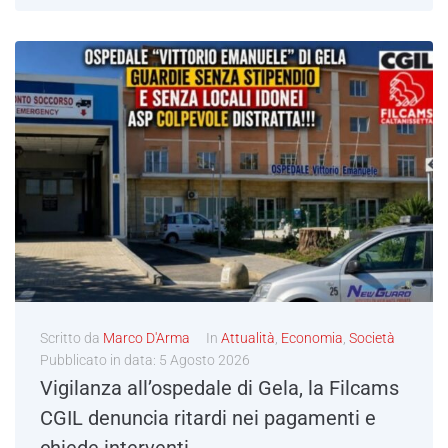
Scritto da
Marco D'Arma
In
Attualità
,
Economia
,
Società
Pubblicato in data:
5 Agosto 2026
Vigilanza all’ospedale di Gela, la Filcams
CGIL denuncia ritardi nei pagamenti e