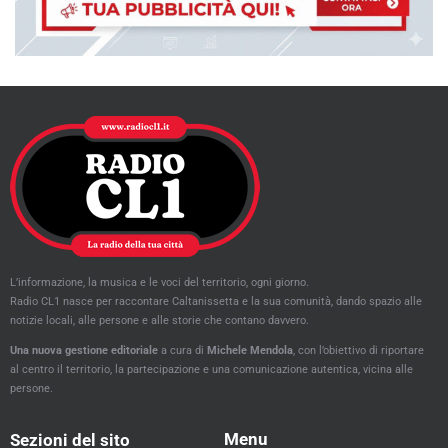
L’informazione, la musica e le voci del territorio, ogni giorno.
Radio CL1 nasce per raccontare Caltanissetta e la sua comunità, dando spazio alle
notizie locali, alle persone e alle storie che contano davvero.
Una nuova gestione editoriale
a cura di
Michele Mendola
, con l’obiettivo di riportare
al centro il territorio, la partecipazione e una comunicazione autentica, vicina alle
persone.
Menu
Sezioni del sito