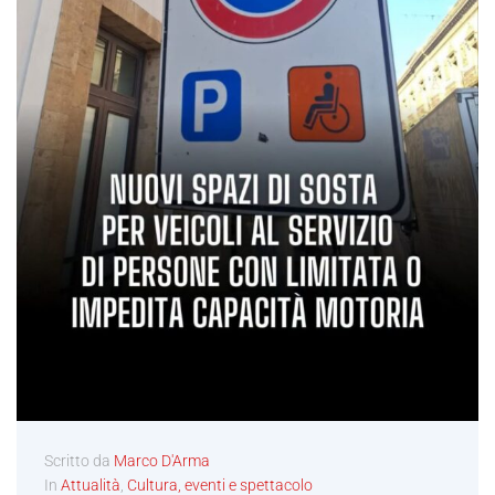
Scritto da
Marco D'Arma
In
Attualità
,
Cultura, eventi e spettacolo