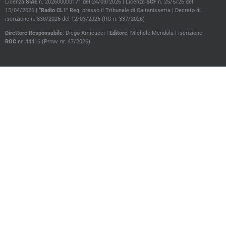
Licenza
SIAE
n. 202600000171 del 24/03/2026 | Licenza
SCF
n. 25/5/26 del
15/04/2026 |
“Radio CL1”
Reg. presso il Tribunale di Caltanissetta |
Decreto di
iscrizione n. 830/2026 del 12/03/2026 (RG n. 337/2026)
Direttore
Responsabile
: Diego Amicucci |
Editore
: Michele Mendola |
Iscrizione
ROC
nr. 44416 (Provv. nr. 47/2026)