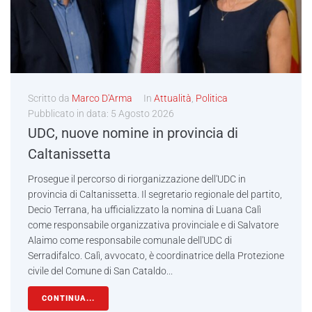
Scritto da
Marco D'Arma
In
Attualità
,
Politica
Pubblicato in data:
5 Agosto 2026
UDC, nuove nomine in provincia di
Caltanissetta
Prosegue il percorso di riorganizzazione dell'UDC in
provincia di Caltanissetta. Il segretario regionale del partito,
Decio Terrana, ha ufficializzato la nomina di Luana Calì
come responsabile organizzativa provinciale e di Salvatore
Alaimo come responsabile comunale dell'UDC di
Serradifalco. Calì, avvocato, è coordinatrice della Protezione
civile del Comune di San Cataldo...
CONTINUA...