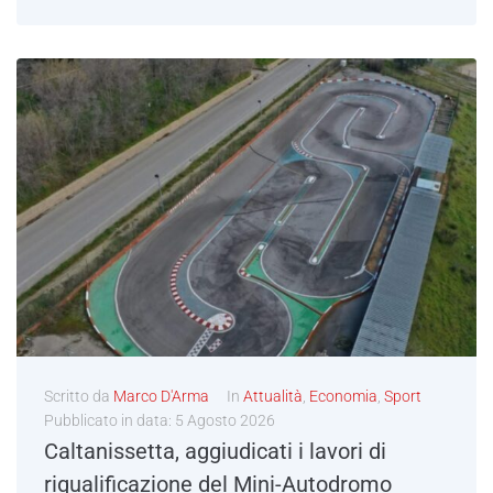
Scritto da
Marco D'Arma
In
Attualità
,
Economia
,
Sport
Pubblicato in data:
5 Agosto 2026
Caltanissetta, aggiudicati i lavori di
riqualificazione del Mini-Autodromo