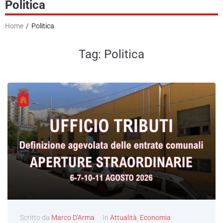
Politica
News
Home
/
Politica
GR Giornale Radio
Tag:
Politica
Podcast e Video
Contatti
Scritto da
Marco D'Arma
In
Attualità
,
Economia