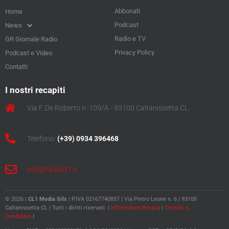
Abbonati
Home
Podcast
News
Radio e TV
GR Giornale Radio
Privacy Policy
Podcast e Video
Contatti
I nostri recapiti
Via F. De Roberto n. 109/A - 93100 Caltanissetta CL
Telefono:
(+39) 0934 396468
info@radiocl1.it
© 2026 |
CL1 Media Srls
| P.IVA 02167740857 | Via Pietro Leone n. 6 | 93100
Caltanissetta CL | Tutti i diritti riservati. |
Informativa Privacy
|
Termini e
Condizioni
|