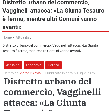
Distretto urbano del commercio,
Vagginelli attacca: «La Giunta Tesauro
News
è ferma, mentre altri Comuni vanno
GR Giornale Radio
avanti»
Podcast e Video
Home
/
Attualità
/
Distretto urbano del commercio, Vagginelli attacca: «La Giunta
Contatti
Tesauro è ferma, mentre altri Comuni vanno avanti»
Attualità
Economia
Politica
Scritto da
Marco D'Arma
Pubblicato in data:
2 Luglio 2026
Distretto urbano del
commercio, Vagginelli
attacca: «La Giunta