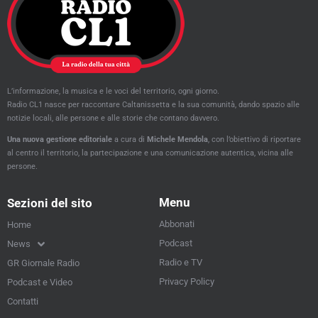
L’informazione, la musica e le voci del territorio, ogni giorno.
Radio CL1 nasce per raccontare Caltanissetta e la sua comunità, dando spazio alle
notizie locali, alle persone e alle storie che contano davvero.
Una nuova gestione editoriale
a cura di
Michele Mendola
, con l’obiettivo di riportare
al centro il territorio, la partecipazione e una comunicazione autentica, vicina alle
persone.
Menu
Sezioni del sito
Abbonati
Home
Podcast
News
Radio e TV
GR Giornale Radio
Privacy Policy
Podcast e Video
Contatti