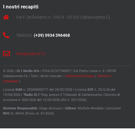
I nostri recapiti
Via F. De Roberto n. 109/A - 93100 Caltanissetta CL
Telefono:
(+39) 0934 396468
info@radiocl1.it
© 2026 |
CL1 Media Srls
| P.IVA 02167740857 | Via Pietro Leone n. 6 | 93100
Caltanissetta CL | Tutti i diritti riservati. |
Informativa Privacy
|
Termini e
Condizioni
|
Licenza
SIAE
n. 202600000171 del 24/03/2026 | Licenza
SCF
n. 25/5/26 del
15/04/2026 |
“Radio CL1”
Reg. presso il Tribunale di Caltanissetta |
Decreto di
iscrizione n. 830/2026 del 12/03/2026 (RG n. 337/2026)
Direttore
Responsabile
: Diego Amicucci |
Editore
: Michele Mendola |
Iscrizione
ROC
nr. 44416 (Provv. nr. 47/2026)