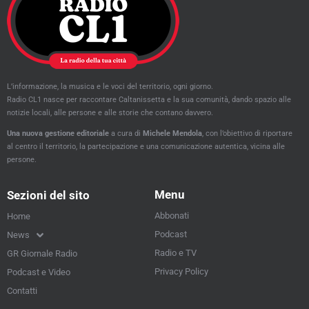
L’informazione, la musica e le voci del territorio, ogni giorno.
Radio CL1 nasce per raccontare Caltanissetta e la sua comunità, dando spazio alle
notizie locali, alle persone e alle storie che contano davvero.
Una nuova gestione editoriale
a cura di
Michele Mendola
, con l’obiettivo di riportare
al centro il territorio, la partecipazione e una comunicazione autentica, vicina alle
persone.
Menu
Sezioni del sito
Abbonati
Home
Podcast
News
Radio e TV
GR Giornale Radio
Privacy Policy
Podcast e Video
Contatti