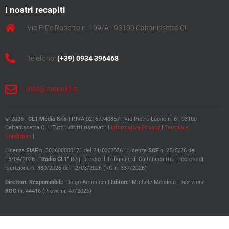
I nostri recapiti
Via F. De Roberto n. 109/A - 93100 Caltanissetta CL
Telefono:
(+39) 0934 396468
info@radiocl1.it
© 2026 |
CL1 Media Srls
| P.IVA 02167740857 | Via Pietro Leone n. 6 | 93100
Caltanissetta CL | Tutti i diritti riservati. |
Informativa Privacy
|
Termini e
Condizioni
|
Licenza
SIAE
n. 202600000171 del 24/03/2026 | Licenza
SCF
n. 25/5/26 del
15/04/2026 |
“Radio CL1”
Reg. presso il Tribunale di Caltanissetta |
Decreto di
iscrizione n. 830/2026 del 12/03/2026 (RG n. 337/2026)
Direttore
Responsabile
: Diego Amicucci |
Editore
: Michele Mendola |
Iscrizione
ROC
nr. 44416 (Provv. nr. 47/2026)