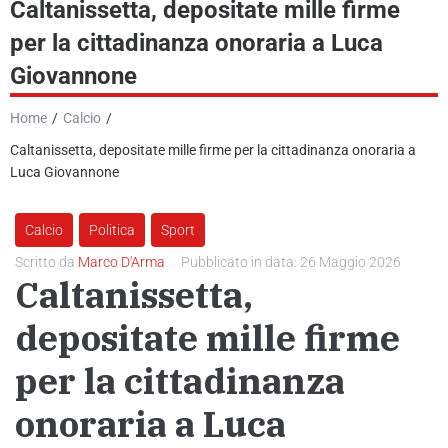
Caltanissetta, depositate mille firme
per la cittadinanza onoraria a Luca
News
Giovannone
GR Giornale Radio
Home
/
Calcio
/
Podcast e Video
Caltanissetta, depositate mille firme per la cittadinanza onoraria a
Luca Giovannone
Contatti
Calcio
Politica
Sport
Scritto da
Marco D'Arma
Pubblicato in data:
26 Maggio 2026
Caltanissetta,
depositate mille firme
per la cittadinanza
onoraria a Luca