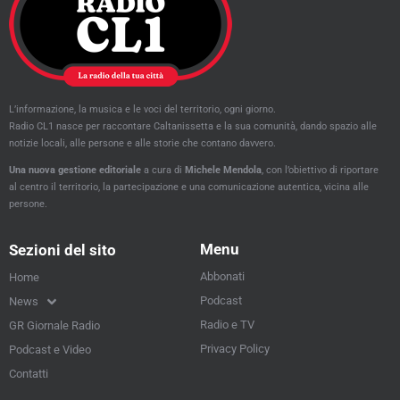
L’informazione, la musica e le voci del territorio, ogni giorno.
Radio CL1 nasce per raccontare Caltanissetta e la sua comunità, dando spazio alle
notizie locali, alle persone e alle storie che contano davvero.
Una nuova gestione editoriale
a cura di
Michele Mendola
, con l’obiettivo di riportare
al centro il territorio, la partecipazione e una comunicazione autentica, vicina alle
persone.
Menu
Sezioni del sito
Abbonati
Home
Podcast
News
Radio e TV
GR Giornale Radio
Privacy Policy
Podcast e Video
Contatti