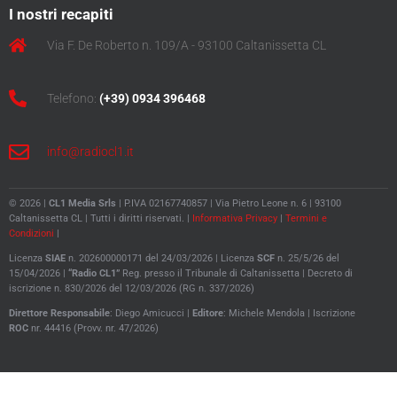
I nostri recapiti
Via F. De Roberto n. 109/A - 93100 Caltanissetta CL
Telefono:
(+39) 0934 396468
info@radiocl1.it
© 2026 |
CL1 Media Srls
| P.IVA 02167740857 | Via Pietro Leone n. 6 | 93100
Caltanissetta CL | Tutti i diritti riservati. |
Informativa Privacy
|
Termini e
Condizioni
|
Licenza
SIAE
n. 202600000171 del 24/03/2026 | Licenza
SCF
n. 25/5/26 del
15/04/2026 |
“Radio CL1”
Reg. presso il Tribunale di Caltanissetta |
Decreto di
iscrizione n. 830/2026 del 12/03/2026 (RG n. 337/2026)
Direttore
Responsabile
: Diego Amicucci |
Editore
: Michele Mendola |
Iscrizione
ROC
nr. 44416 (Provv. nr. 47/2026)