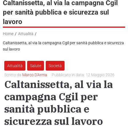
Caltanissetta, al via la campagna Cgil
per sanità pubblica e sicurezza sul
News
lavoro
GR Giornale Radio
Home
/
Attualità
/
Podcast e Video
Caltanissetta, al via la campagna Cgil per sanità pubblica e sicurezza
sul lavoro
Contatti
Attualità
Salute
Società
Scritto da
Marco D'Arma
Pubblicato in data:
12 Maggio 2026
Caltanissetta, al via la
campagna Cgil per
sanità pubblica e
sicurezza sul lavoro