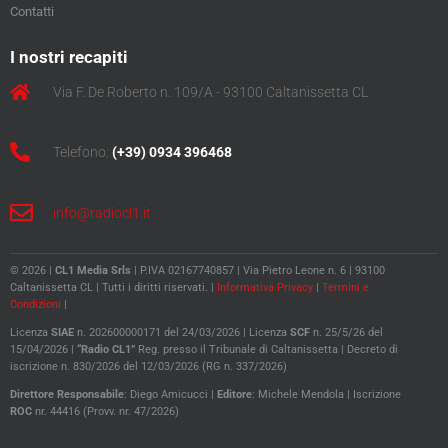
Contatti
I nostri recapiti
Via F. De Roberto n. 109/A - 93100 Caltanissetta CL
Telefono:
(+39) 0934 396468
info@radiocl1.it
© 2026 |
CL1 Media Srls
| P.IVA 02167740857 | Via Pietro Leone n. 6 | 93100
Caltanissetta CL | Tutti i diritti riservati. |
Informativa Privacy
|
Termini e
Condizioni
|
Licenza
SIAE
n. 202600000171 del 24/03/2026 | Licenza
SCF
n. 25/5/26 del
15/04/2026 |
“Radio CL1”
Reg. presso il Tribunale di Caltanissetta |
Decreto di
iscrizione n. 830/2026 del 12/03/2026 (RG n. 337/2026)
Direttore
Responsabile
: Diego Amicucci |
Editore
: Michele Mendola |
Iscrizione
ROC
nr. 44416 (Provv. nr. 47/2026)