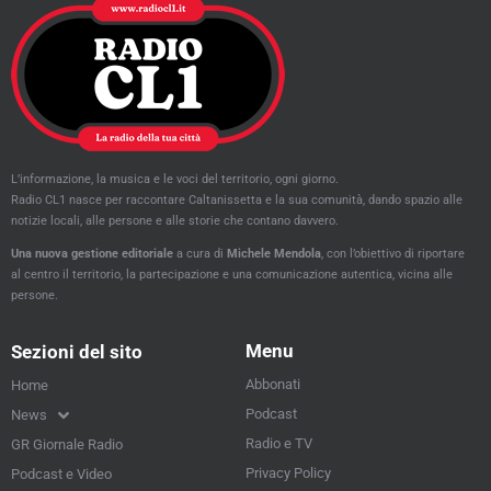
L’informazione, la musica e le voci del territorio, ogni giorno.
Radio CL1 nasce per raccontare Caltanissetta e la sua comunità, dando spazio alle
notizie locali, alle persone e alle storie che contano davvero.
Una nuova gestione editoriale
a cura di
Michele Mendola
, con l’obiettivo di riportare
al centro il territorio, la partecipazione e una comunicazione autentica, vicina alle
persone.
Menu
Sezioni del sito
Abbonati
Home
Podcast
News
Radio e TV
GR Giornale Radio
Privacy Policy
Podcast e Video