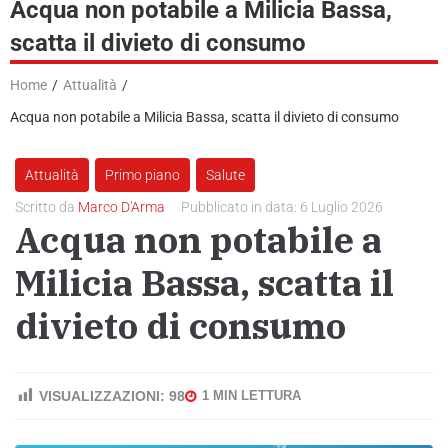
Acqua non potabile a Milicia Bassa,
scatta il divieto di consumo
News
Home
/
Attualità
/
GR Giornale Radio
Acqua non potabile a Milicia Bassa, scatta il divieto di consumo
Podcast e Video
Attualità
Primo piano
Salute
Contatti
Scritto da
Marco D'Arma
Pubblicato in data:
6 Luglio 2026
Acqua non potabile a
Milicia Bassa, scatta il
divieto di consumo
VISUALIZZAZIONI:
98
1 MIN LETTURA