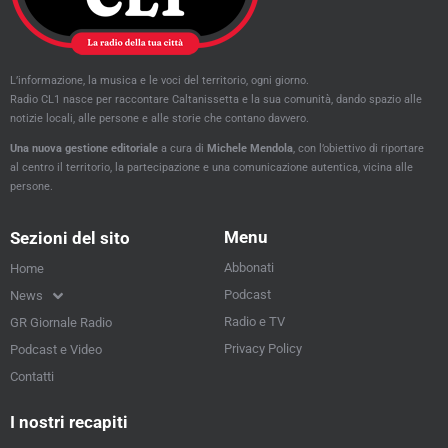
L’informazione, la musica e le voci del territorio, ogni giorno.
Radio CL1 nasce per raccontare Caltanissetta e la sua comunità, dando spazio alle
notizie locali, alle persone e alle storie che contano davvero.
Una nuova gestione editoriale
a cura di
Michele Mendola
, con l’obiettivo di riportare
al centro il territorio, la partecipazione e una comunicazione autentica, vicina alle
persone.
Menu
Sezioni del sito
Abbonati
Home
Podcast
News
Radio e TV
GR Giornale Radio
Privacy Policy
Podcast e Video
Contatti
I nostri recapiti