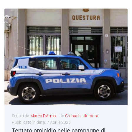
Scritto da
Marco D'Arma
In
Cronaca
,
Ultim'ora
Pubblicato in data:
7 Aprile 2026
Tentato omicidio nelle campagne di