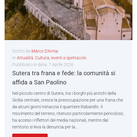
Scritto da
Marco D'Arma
In
Attualità
,
Cultura, eventi e spettacolo
Pubblicato in data:
7 Aprile 2026
Sutera tra frana e fede: la comunità si
affida a San Paolino
Nel piccolo centro di Sutera, tra i borghi più antichi della
Sicilia centrale, cresce la preoccupazione per una frana che
da alcuni giorni minaccia il quartiere Rabatello. Il
movimento del terreno, ritenuto particolarmente pericoloso,
ha acceso i riflettori dei media nazionali, mentre dal
territorio si leva la denuncia per la...