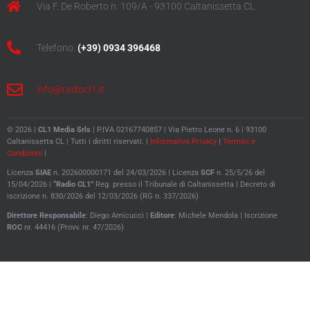
Via F. De Roberto n. 109/A - 93100 Caltanissetta CL
Telefono:
(+39) 0934 396468
info@radiocl1.it
© 2026 |
CL1 Media Srls
| P.IVA 02167740857 | Via Pietro Leone n. 6 | 93100
Caltanissetta CL | Tutti i diritti riservati. |
Informativa Privacy
|
Termini e
Condizioni
|
Licenza
SIAE
n. 202600000171 del 24/03/2026 | Licenza
SCF
n. 25/5/26 del
15/04/2026 |
“Radio CL1”
Reg. presso il Tribunale di Caltanissetta |
Decreto di
iscrizione n. 830/2026 del 12/03/2026 (RG n. 337/2026)
Direttore
Responsabile
: Diego Amicucci |
Editore
: Michele Mendola |
Iscrizione
ROC
nr. 44416 (Provv. nr. 47/2026)