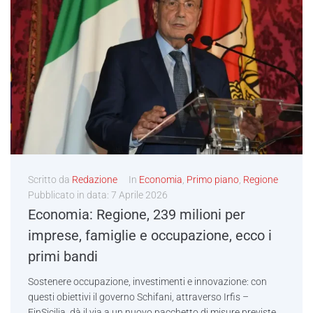
Scritto da
Redazione
In
Economia
,
Primo piano
,
Regione
Pubblicato in data:
7 Aprile 2026
Economia: Regione, 239 milioni per
imprese, famiglie e occupazione, ecco i
primi bandi
Sostenere occupazione, investimenti e innovazione: con
questi obiettivi il governo Schifani, attraverso Irfis –
FinSicilia, dà il via a un nuovo pacchetto di misure previste