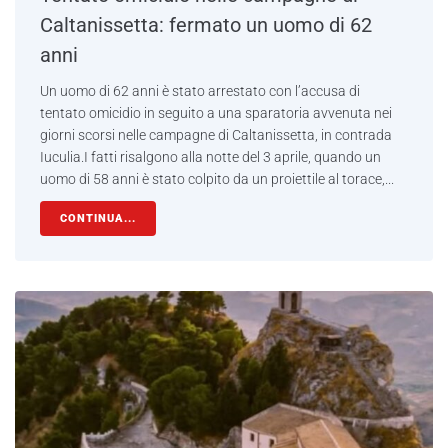
Caltanissetta: fermato un uomo di 62
anni
Un uomo di 62 anni è stato arrestato con l’accusa di
tentato omicidio in seguito a una sparatoria avvenuta nei
giorni scorsi nelle campagne di Caltanissetta, in contrada
Iuculia.I fatti risalgono alla notte del 3 aprile, quando un
uomo di 58 anni è stato colpito da un proiettile al torace,...
CONTINUA...