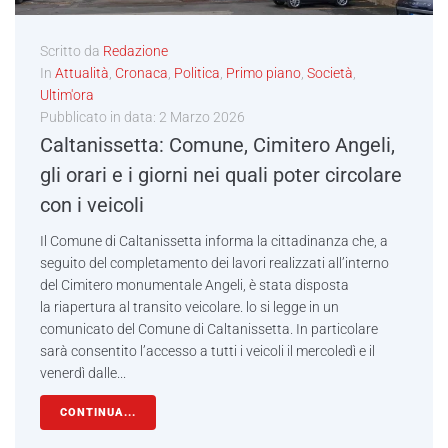
Scritto da
Redazione
In
Attualità
,
Cronaca
,
Politica
,
Primo piano
,
Società
,
Ultim'ora
Pubblicato in data:
2 Marzo 2026
Caltanissetta: Comune, Cimitero Angeli,
gli orari e i giorni nei quali poter circolare
con i veicoli
Il Comune di Caltanissetta informa la cittadinanza che, a
seguito del completamento dei lavori realizzati all’interno
del Cimitero monumentale Angeli, è stata disposta
la riapertura al transito veicolare. lo si legge in un
comunicato del Comune di Caltanissetta. In particolare
sarà consentito l’accesso a tutti i veicoli il mercoledì e il
venerdì dalle...
CONTINUA...