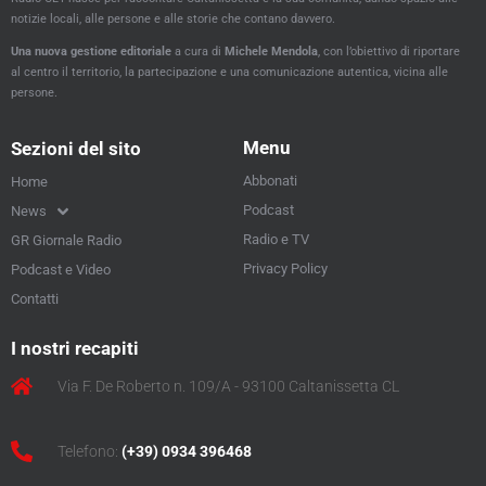
notizie locali, alle persone e alle storie che contano davvero.
Una nuova gestione editoriale
a cura di
Michele Mendola
, con l’obiettivo di riportare
al centro il territorio, la partecipazione e una comunicazione autentica, vicina alle
persone.
Menu
Sezioni del sito
Abbonati
Home
Podcast
News
Radio e TV
GR Giornale Radio
Privacy Policy
Podcast e Video
Contatti
I nostri recapiti
Via F. De Roberto n. 109/A - 93100 Caltanissetta CL
Telefono:
(+39) 0934 396468