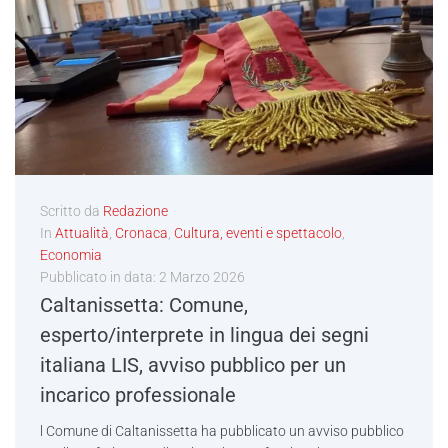
Scritto da
Redazione
In
Attualità
,
Cronaca
,
Cultura, eventi e spettacolo
,
Economia
Pubblicato in data:
2 Marzo 2026
Caltanissetta: Comune,
esperto/interprete in lingua dei segni
italiana LIS, avviso pubblico per un
incarico professionale
l Comune di Caltanissetta ha pubblicato un avviso pubblico