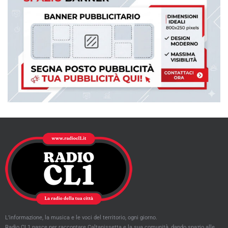
L’informazione, la musica e le voci del territorio, ogni giorno.
Radio CL1 nasce per raccontare Caltanissetta e la sua comunità, dando spazio alle