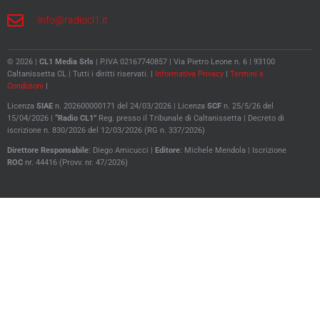
info@radiocl1.it
© 2026 |
CL1 Media Srls
| P.IVA 02167740857 | Via Pietro Leone n. 6 | 93100
Caltanissetta CL | Tutti i diritti riservati. |
Informativa Privacy
|
Termini e
Condizioni
|
Licenza
SIAE
n. 202600000171 del 24/03/2026 | Licenza
SCF
n. 25/5/26 del
15/04/2026 |
“Radio CL1”
Reg. presso il Tribunale di Caltanissetta |
Decreto di
iscrizione n. 830/2026 del 12/03/2026 (RG n. 337/2026)
Direttore
Responsabile
: Diego Amicucci |
Editore
: Michele Mendola |
Iscrizione
ROC
nr. 44416 (Provv. nr. 47/2026)